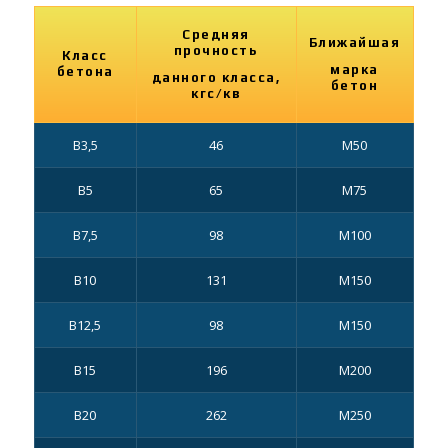
Средняя
Ближайшая
прочность
Класс
марка
бетона
данного класса,
бетон
кгс/кв
В3,5
46
М50
В5
65
М75
В7,5
98
М100
В10
131
М150
В12,5
98
М150
В15
196
М200
В20
262
М250