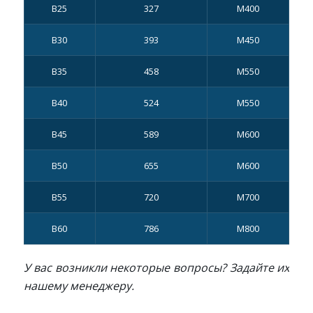
В25
327
М400
В30
393
М450
В35
458
М550
В40
524
М550
В45
589
М600
B50
655
М600
В55
720
М700
В60
786
М800
У вас возникли некоторые вопросы? Задайте их
нашему менеджеру.