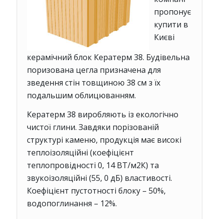
пропонує
купити в
Києві
керамічний блок Кератерм 38
. Будівельна
поризована цегла призначена для
зведення стін товщиною 38 см з їх
подальшим облицюванням.
Кератерм 38
виробляють із екологічно
чистої глини. Завдяки порізованій
структурі каменю, продукція має високі
теплоізоляційні (коефіцієнт
теплопровідності 0, 14 ВТ/м2К) та
звукоізоляційні (55, 0 дБ) властивості.
Коефіцієнт пустотності блоку – 50%,
водопоглинання – 12%.