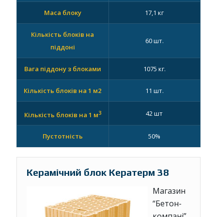
Маса блоку
17,1 кг
Кількість блоків на
60 шт.
піддоні
Вага піддону з блоками
1075 кг.
Кількість блоків на 1 м2
11 шт.
3
42 шт
Кількість блоків на 1 м
Пустотність
50%
Керамічний блок Кератерм 38
Магазин
“Бетон-
компані”