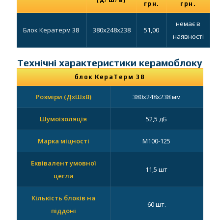
грн.
грн.
немає в
Блок Кератерм 38
380х248х238
51,00
наявності
Технічні характеристики керамоблоку
блок КераТерм 38
Розміри (ДхШхВ)
380х248х238 мм
Шумоізоляція
52,5 дБ
Марка міцності
М100-125
Еквівалент умовної
11,5 шт
цегли
Кількість блоків на
60 шт.
піддоні