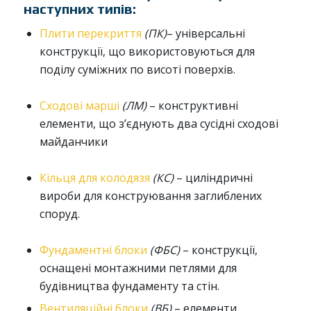
наступних типів:
Плити перекриття
(ПК)
– універсальні
конструкції, що використовуються для
поділу суміжних по висоті поверхів.
Сходові марші
(ЛМ)
– конструктивні
елементи, що з’єднують два сусідні сходові
майданчики
Кільця для колодязя
(КС)
– циліндричні
вироби для конструювання заглиблених
споруд.
Фундаментні блоки
(ФБС)
– конструкції,
оснащені монтажними петлями для
будівництва фундаменту та стін.
Вентиляційні блоки
(ВБ)
– елементи