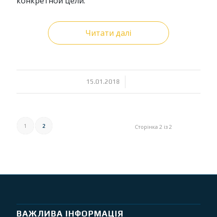
конкретной цели.
Читати далі
/
15.01.2018
1
2
Сторінка 2 із 2
ВАЖЛИВА ІНФОРМАЦІЯ