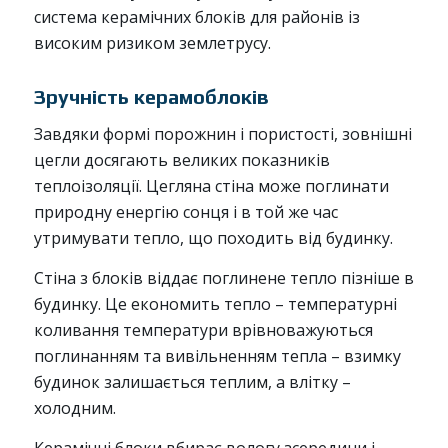
система керамічних блоків для районів із
високим ризиком землетрусу.
Зручність керамоблоків
Завдяки формі порожнин і пористості, зовнішні
цегли досягають великих показників
теплоізоляції. Цегляна стіна може поглинати
природну енергію сонця і в той же час
утримувати тепло, що походить від будинку.
Стіна з блоків віддає поглинене тепло пізніше в
будинку. Це економить тепло – температурні
коливання температури врівноважуються
поглинанням та вивільненням тепла – взимку
будинок залишається теплим, а влітку –
холодним.
Керамічні блоки вбирає вологу зсередини і