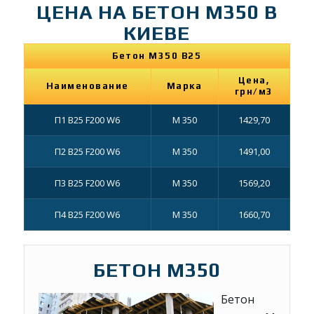
ЦЕНА НА БЕТОН М350 В
КИЕВЕ
Бетон М350 B25
Цена,
Наименование
Марка
грн/м3
П1 В25 F200 W6
М 350
1429,70
П2 В25 F200 W6
М 350
1491,00
П3 В25 F200 W6
М 350
1569,20
П4 В25 F200 W6
М 350
1660,70
БЕТОН М350
Бетон